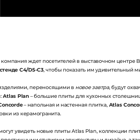
 компания ждет посетителей в выставочном центре B
 стенде C4/D5-C3
, чтобы показать им удивительный ми
изделиями, переносящими в
новое завтра
, будут охв
:
Atlas Plan
– большие плиты для кухонных столешни
 Concorde
– напольная и настенная плитка,
Atlas Conco
овки из керамогранита.
смогут увидеть новые плиты Atlas Plan, коллекции пли
 престижными студиями архитектуры и дизайна, а та