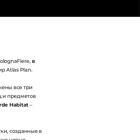
olognaFiere,
в
р Atlas Plan.
ачены все три
ц и предметов
rde Habitat
–
тки, созданные в
кже новые