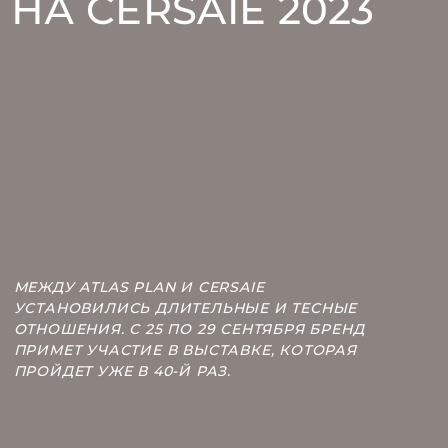
НА CERSAIE 2023
ФОРМАТОВ
ЗЕЛЕНЫЙ
НАРУЖНЫЕ ФАСАДЫ
КУХОННЫЕ ФАРТУКИ
NATURA TECHNOLOGIES
КУХОННЫЕ ФАРТУКИ C ЭФФЕКТОМ МРАМОРА
КУХОННЫЕ ФАРТУКИ C ЭФФЕКТОМ НАТУРАЛЬНОГО КАМНЯ
КУХОННЫЕ ФАРТУКИ C ЭФФЕКТОМ ПОД ЦЕМЕНТ И СМОЛУ
КУХОННЫЕ ФАРТУКИ ПОД ДЕРЕВО
МЕЖДУ ATLAS PLAN И CERSAIE
УСТАНОВИЛИСЬ ДЛИТЕЛЬНЫЕ И ТЕСНЫЕ
СТОЛЕШНИЦЫ C ЭФФЕКТОМ МРАМОРА
ОТНОШЕНИЯ. С 25 ПО 29 СЕНТЯБРЯ БРЕНД
ПРИМЕТ УЧАСТИЕ В ВЫСТАВКЕ, КОТОРАЯ
ПРОЙДЕТ УЖЕ В 40-Й РАЗ.
СТОЛЕШНИЦЫ C ЭФФЕКТОМ НАТУРАЛЬНОГО КАМНЯ
СТОЛЕШНИЦЫ C ЭФФЕКТОМ ПОД ЦЕМЕНТ И СМОЛУ