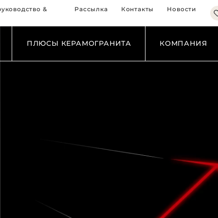
КОРИЧНЕВЫЙ
Д
руководство &
Рассылка
Контакты
Новости
ЧЕРНЫЙ
С
СИНИЙ
М
ЗЕЛЕНЫЙ
ПЛЮСЫ КЕРАМОГРАНИТА
КОМПАНИЯ
КУХНЯ
В
ГОСТИНАЯ
ВАННАЯ
СПАЛЬНЯ
БИЗНЕС-ПОМЕЩЕНИЯ
HORECA
НАРУЖНЫЕ ФАСАДЫ