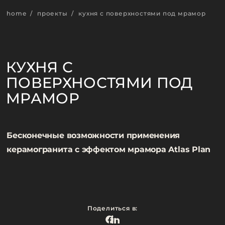
ПОВЕРХНОСТИ
СИНИЙ
HORECA
МЕТАЛЛА
КЕРАМОГРАНИТ ДЛЯ НАПОЛЬНОЙ И НАСТЕННОЙ ПЛИТКИ
home
/
проекты
/
кухня с поверхностями под мрамор
ФОРМАТОВ
ЗЕЛЕНЫЙ
НАРУЖНЫЕ ФАСАДЫ
КУХОННЫЕ ФАРТУКИ
NATURA TECHNOLOGIES
КУХОННЫЕ ФАРТУКИ C ЭФФЕКТОМ МРАМОРА
КУХНЯ С
ПОВЕРХНОСТЯМИ ПОД
КУХОННЫЕ ФАРТУКИ C ЭФФЕКТОМ НАТУРАЛЬНОГО КАМНЯ
МРАМОР
КУХОННЫЕ ФАРТУКИ C ЭФФЕКТОМ ПОД ЦЕМЕНТ И СМОЛУ
Бесконечные возможности применения
КУХОННЫЕ ФАРТУКИ ПОД ДЕРЕВО
керамогранита с эффектом мрамора Atlas Plan
СТОЛЕШНИЦЫ C ЭФФЕКТОМ МРАМОРА
СТОЛЕШНИЦЫ C ЭФФЕКТОМ НАТУРАЛЬНОГО КАМНЯ
Поделиться в: