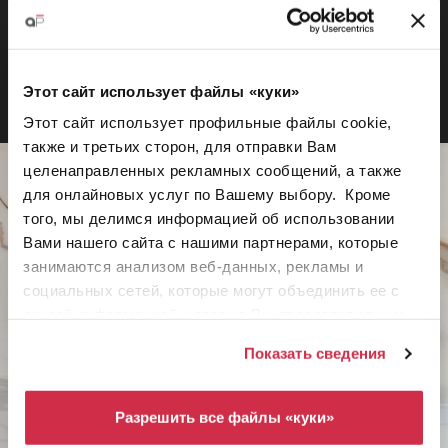
Этот сайт использует файлы «куки»
Этот сайт использует профильные файлы cookie,
также и третьих сторон, для отправки Вам
целенаправленных рекламных сообщений, а также
для онлайновых услуг по Вашему выбору. Кроме
того, мы делимся информацией об использовании
Вами нашего сайта с нашими партнерами, которые
занимаются анализом веб-данных, рекламы и
социальных сетей, которые могут объединить ее с
другой информацией, которую Вы предоставили им
или которую они собрали на основе пользования
Показать сведения
Вами их услугами.
Для того чтобы получить дальнейшую информацию
или отказаться от использования всех или некоторых
Разрешить все файлы «куки»
файлов cookie
нажмите сюда
. Согласие может быть