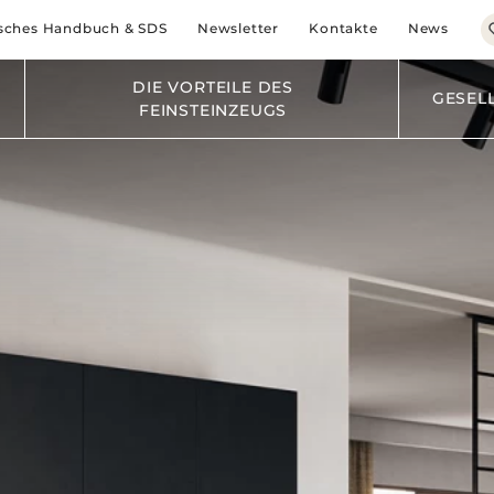
BRAUN
sches Handbuch & SDS
Newsletter
Kontakte
News
SCHWARZ
BLAU
DIE VORTEILE DES
GRÜN
GESEL
FEINSTEINZEUGS
KUCHE
LIVING
BADEZIMMER
SCHLAFZIMMER
BUSINESS
HORECA
MODERNE FASSADENVERKLEI