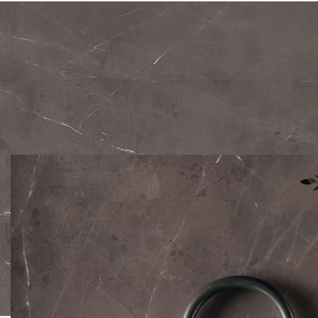
162x324 cm - 63¾″x127½″
Silk
12 mm
160x320 cm - 63″x126″ (R
Silk
6 mm