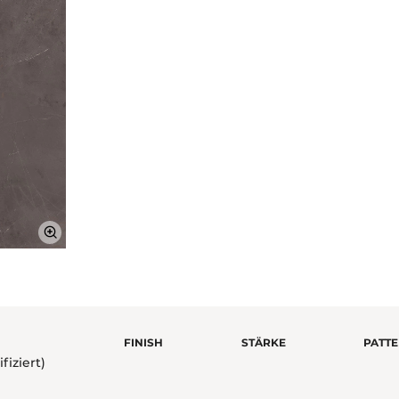
FINISH
STÄRKE
PATT
fiziert)