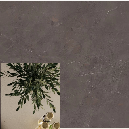
PRECIOUS BROWN
 (Nicht rektifiziert)
Silk
12 mm
- Bookmatc
ektifiziert einkalibrig)
Silk
- Bookmatch
6 mm