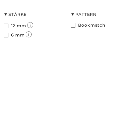
STÄRKE
PATTERN
Bookmatch
12 mm
6 mm