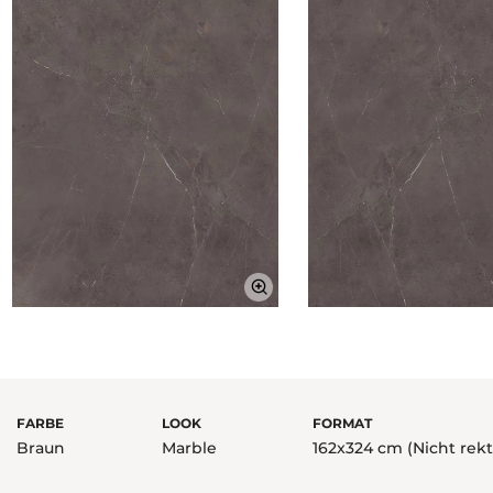
FARBE
LOOK
FORMAT
Braun
Marble
162x324 cm (Nicht rekti